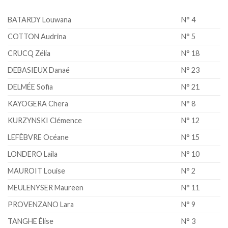
BATARDY Louwana
N° 4
COTTON Audrina
N° 5
CRUCQ Zélia
N° 18
DEBASIEUX Danaé
N° 23
DELMÉE Sofia
N° 21
KAYOGERA Chera
N° 8
KURZYNSKI Clémence
N° 12
LEFÈBVRE Océane
N° 15
LONDERO Laila
N° 10
MAUROIT Louise
N° 2
MEULENYSER Maureen
N° 11
PROVENZANO Lara
N° 9
TANGHE Élise
N° 3